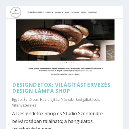
DESIGNDETOX: VILÁGÍTÁSTERVEZÉS,
DESIGN LÁMPA SHOP
Egyéb
,
Építőipar
,
Házfelújítás
,
Műszaki
,
Szolgáltatások
,
Villanyszerelés
A Designdetox Shop és Stúdió Szentendre
belvárosában található; a hangulatos
üzlethelyiség nem...