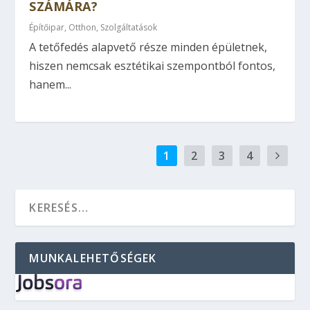
SZÁMÁRA?
Építőipar
,
Otthon
,
Szolgáltatások
A tetőfedés alapvető része minden épületnek,
hiszen nemcsak esztétikai szempontból fontos,
hanem...
1
2
3
4
MUNKALEHETŐSÉGEK