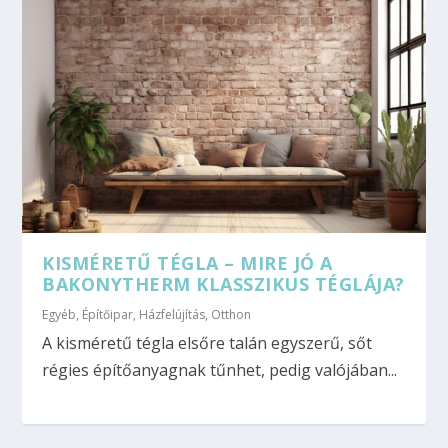
KISMÉRETŰ TÉGLA – MIRE JÓ A
BAKONYTHERM KLASSZIKUS TÉGLÁJA?
Egyéb
,
Építőipar
,
Házfelújítás
,
Otthon
A kisméretű tégla elsőre talán egyszerű, sőt
régies építőanyagnak tűnhet, pedig valójában...