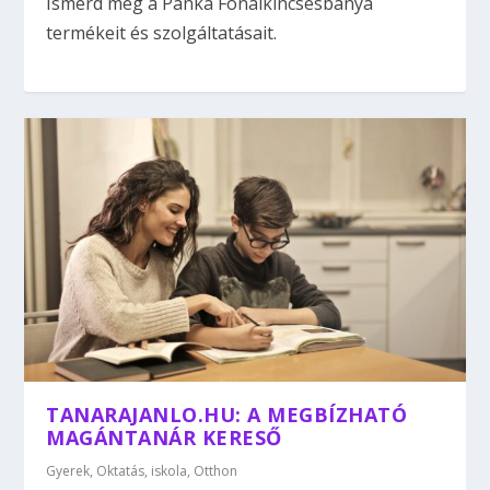
Ismerd meg a Panka Fonalkincsesbánya
termékeit és szolgáltatásait.
TANARAJANLO.HU: A MEGBÍZHATÓ
MAGÁNTANÁR KERESŐ
Gyerek
,
Oktatás, iskola
,
Otthon