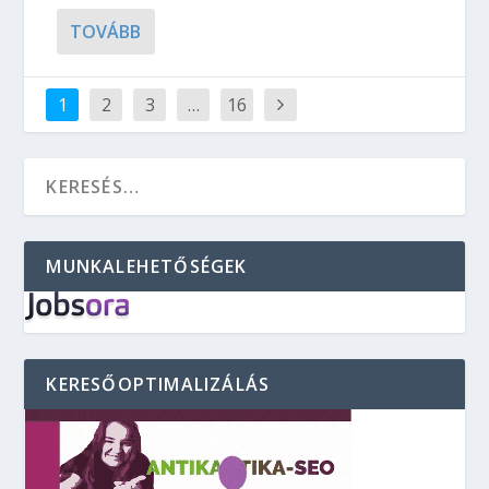
TOVÁBB
1
2
3
…
16
MUNKALEHETŐSÉGEK
KERESŐOPTIMALIZÁLÁS