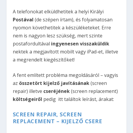
A telefonokat elküldhetitek a helyi Királyi
Postával
(de szépen írtam), és folyamatosan
nyomon követhetitek a készüléketeket. Erre
nem is nagyon lesz szükség, mert szinte
postafordultával
ingyenesen visszaküldik
nektek a megjavított mobilt vagy iPad-et, illetve
a megrendelt kiegészítőket!
A fent említett probléma megoldásáról – vagyis
az
összetört kijelző javításának
(screen
repair) illetve
cseréjének
(screen replacement)
költségeiről
pedig itt találtok leírást, árakat:
SCREEN REPAIR, SCREEN
REPLACEMENT – KIJELZŐ CSERE