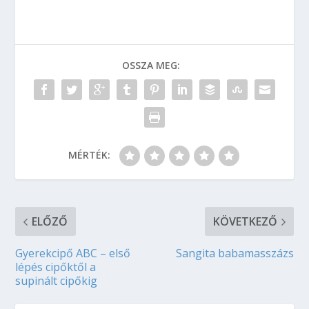
OSSZA MEG:
MÉRTÉK:
ELŐZŐ
KÖVETKEZŐ
Gyerekcipő ABC – első
Sangita babamasszázs
lépés cipőktől a
supinált cipőkig