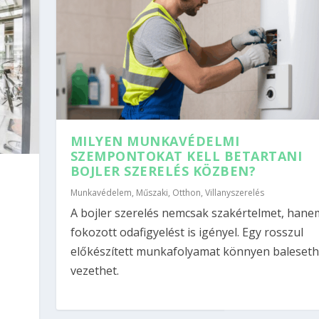
MILYEN MUNKAVÉDELMI
SZEMPONTOKAT KELL BETARTANI
BOJLER SZERELÉS KÖZBEN?
Munkavédelem
,
Műszaki
,
Otthon
,
Villanyszerelés
A bojler szerelés nemcsak szakértelmet, hane
fokozott odafigyelést is igényel. Egy rosszul
előkészített munkafolyamat könnyen baleset
vezethet.