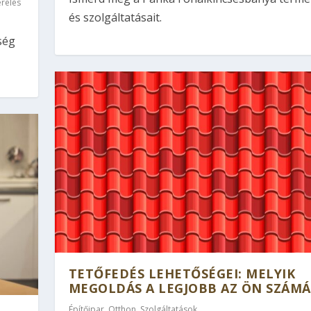
erelés
és szolgáltatásait.
ség
TETŐFEDÉS LEHETŐSÉGEI: MELYIK
MEGOLDÁS A LEGJOBB AZ ÖN SZÁMÁ
Építőipar
,
Otthon
,
Szolgáltatások