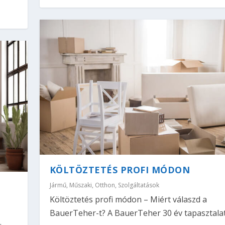
KÖLTÖZTETÉS PROFI MÓDON
Jármű
,
Műszaki
,
Otthon
,
Szolgáltatások
?
Költöztetés profi módon – Miért válaszd a
BauerTeher-t? A BauerTeher 30 év tapasztalatá