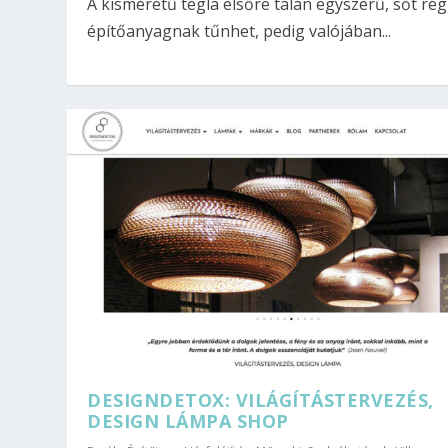
A kisméretű tégla elsőre talán egyszerű, sőt rég
építőanyagnak tűnhet, pedig valójában...
DESIGNDETOX: VILÁGÍTÁSTERVEZÉS,
DESIGN LÁMPA SHOP