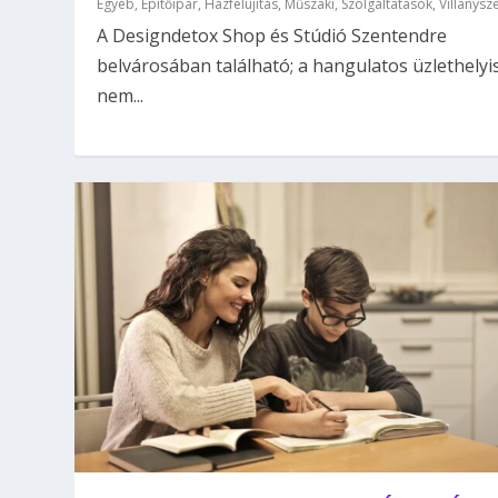
Egyéb
,
Építőipar
,
Házfelújítás
,
Műszaki
,
Szolgáltatások
,
Villanysz
A Designdetox Shop és Stúdió Szentendre
belvárosában található; a hangulatos üzlethelyi
nem...