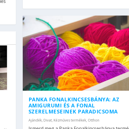
ies
PANKA FONALKINCSESBÁNYA: AZ
AMIGURUMI ÉS A FONAL
SZERELMESEINEK PARADICSOMA
Ajándék
,
Divat
,
Kézműves termékek
,
Otthon
Ismerd meg a Panka Fonalkincsesbánya termé