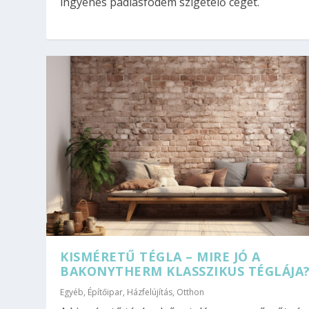
ingyenes padlásfödém szigetelő céget.
KISMÉRETŰ TÉGLA – MIRE JÓ A
BAKONYTHERM KLASSZIKUS TÉGLÁJA
Egyéb
,
Építőipar
,
Házfelújítás
,
Otthon