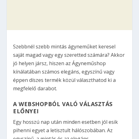
Szebbnél szebb mintás ágyneműket keresel
saját magad vagy egy szeretted számára? Akkor
jó helyen jársz, hiszen az Ágyneműshop
kínálatában számos elegáns, egyszínű vagy
éppen díszes termék közül választhatod ki a
megfelelő darabot.
A WEBSHOPBÓL VALÓ VÁLASZTÁS
ELŐNYEI
Egy hosszú nap után minden esetben jól esik
pihenni egyet a letisztult hálószobában. Az
egyszínű, a mintás és az elegáns