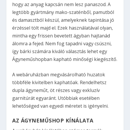
hogy az anyag kapcsán nem lesz panaszod. A
legtöbb gyártmány mako-szaténből, pamutból
és damasztból készül, amelyeknek tapintása jó
érzéssel tölt majd el. Ezek használatával olyan,
mintha egy frissen bevetett ágyban hajtanád
álomra a fejed. Nem fog tapadni vagy csúszni,
így bárki számára kiváló választás lehet egy
Ágyneműshopban kapható minőségi kiegészítő.
A webáruházban megvásárolható huzatok
többféle kivitelben kaphatóak. Rendelhetsz
dupla ágyneműt, öt részes vagy exkluzív
garnitúrát egyaránt. Utóbbiak esetében
lehetőséged van egyedi méretet is igényelni.
AZ ÁGYNEMŰSHOP KÍNÁLATA