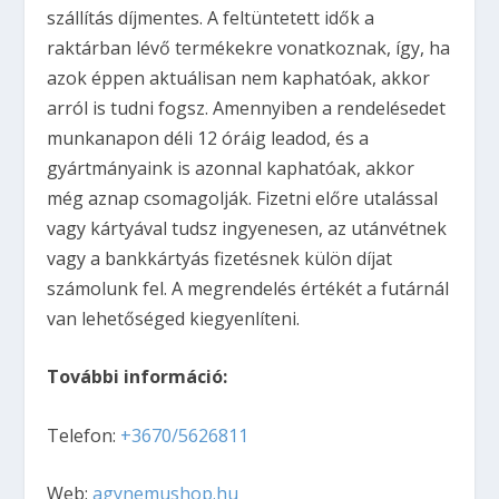
szállítás díjmentes. A feltüntetett idők a
raktárban lévő termékekre vonatkoznak, így, ha
azok éppen aktuálisan nem kaphatóak, akkor
arról is tudni fogsz. Amennyiben a rendelésedet
munkanapon déli 12 óráig leadod, és a
gyártmányaink is azonnal kaphatóak, akkor
még aznap csomagolják. Fizetni előre utalással
vagy kártyával tudsz ingyenesen, az utánvétnek
vagy a bankkártyás fizetésnek külön díjat
számolunk fel. A megrendelés értékét a futárnál
van lehetőséged kiegyenlíteni.
További információ:
Telefon:
+3670/5626811
Web:
agynemushop.hu