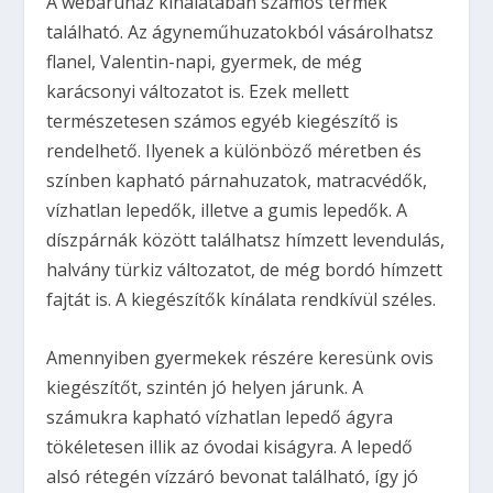
A webáruház kínálatában számos termék
található. Az ágyneműhuzatokból vásárolhatsz
flanel, Valentin-napi, gyermek, de még
karácsonyi változatot is. Ezek mellett
természetesen számos egyéb kiegészítő is
rendelhető. Ilyenek a különböző méretben és
színben kapható párnahuzatok, matracvédők,
vízhatlan lepedők, illetve a gumis lepedők. A
díszpárnák között találhatsz hímzett levendulás,
halvány türkiz változatot, de még bordó hímzett
fajtát is. A kiegészítők kínálata rendkívül széles.
Amennyiben gyermekek részére keresünk ovis
kiegészítőt, szintén jó helyen járunk. A
számukra kapható vízhatlan lepedő ágyra
tökéletesen illik az óvodai kiságyra. A lepedő
alsó rétegén vízzáró bevonat található, így jó