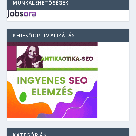
MUNKALEHETŐSÉGEK
KERESŐOPTIMALIZÁLÁS
KATEGÓRIÁK