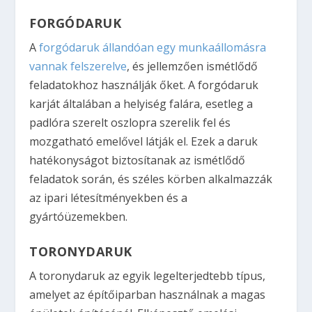
FORGÓDARUK
A
forgódaruk állandóan egy munkaállomásra
vannak felszerelve
, és jellemzően ismétlődő
feladatokhoz használják őket. A forgódaruk
karját általában a helyiség falára, esetleg a
padlóra szerelt oszlopra szerelik fel és
mozgatható emelővel látják el. Ezek a daruk
hatékonyságot biztosítanak az ismétlődő
feladatok során, és széles körben alkalmazzák
az ipari létesítményekben és a
gyártóüzemekben.
TORONYDARUK
A toronydaruk az egyik legelterjedtebb típus,
amelyet az építőiparban használnak a magas