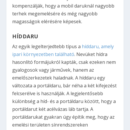
kompenzálják, hogy a mobil daruknál nagyobb
terhek megemelésére és még nagyobb
magasságok elérésére képesek.
HÍDDARU
Az egyik legelterjedtebb típus a
híddaru, amely
ipari környezetben található
. Nevüket hídra
hasonlító formájukról kapták, csak ezeken nem
gyalogosok vagy járművek, hanem az
emelőszerkezetek haladnak. A híddaru egy
változata a portáldaru, bár néha a két kifejezést
felcserélve is használják. A legjelentősebb
különbség a híd- és a portáldaru között, hogy a
portáldarut két acélvázas láb tartja. A
portáldarukat gyakran úgy építik meg, hogy az
emelési területen sínrendszereken