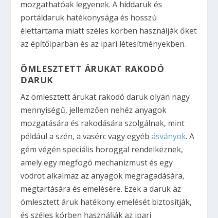
mozgathatóak legyenek. A híddaruk és
portáldaruk hatékonysága és hosszú
élettartama miatt széles körben használják őket
az építőiparban és az ipari létesítményekben.
ÖMLESZTETT ÁRUKAT RAKODÓ
DARUK
Az ömlesztett árukat rakodó daruk olyan nagy
mennyiségű, jellemzően nehéz anyagok
mozgatására és rakodására szolgálnak, mint
például a szén, a vasérc vagy egyéb
ásványok
. A
gém végén speciális horoggal rendelkeznek,
amely egy megfogó mechanizmust és egy
vödröt alkalmaz az anyagok megragadására,
megtartására és emelésére. Ezek a daruk az
ömlesztett áruk hatékony emelését biztosítják,
és széles körben használják az ipari