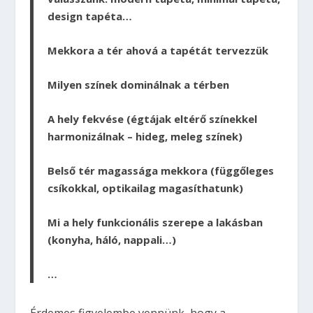
design tapéta…
Mekkora a tér
ahová a tapétát tervezzük
Milyen színek dominálnak
a térben
A
hely fekvése
(égtájak eltérő színekkel
harmonizálnak – hideg, meleg színek)
Belső tér magassága
mekkora (függőleges
csíkokkal, optikailag magasíthatunk)
Mi a hely funkcionális szerepe a lakásban
(konyha, háló, nappali…)
…
Érdemes figyelembe vennünk, hogy a