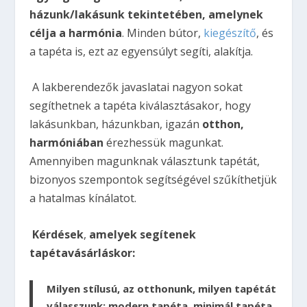
házunk/lakásunk tekintetében, amelynek
célja a harmónia
. Minden bútor,
kiegészítő
, és
a tapéta is, ezt az egyensúlyt segíti, alakítja.
A lakberendezők javaslatai nagyon sokat
segíthetnek a tapéta kiválasztásakor, hogy
lakásunkban, házunkban, igazán
otthon,
harmóniában
érezhessük magunkat.
Amennyiben magunknak választunk tapétát,
bizonyos szempontok segítségével szűkíthetjük
a hatalmas kínálatot.
Kérdések
,
amelyek segítenek
tapétavásárláskor:
Milyen stílusú, az otthonunk
, milyen tapétát
válasszunk: modern tapéta, minimál tapéta,