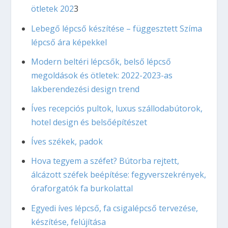
ötletek 202
3
Lebegő lépcső készítése – függesztett Szíma
lépcső ára képekkel
Modern beltéri lépcsők, belső lépcső
megoldások és ötletek: 2022-2023-as
lakberendezési design trend
Íves recepciós pultok, luxus szállodabútorok,
hotel design és belsőépítészet
Íves székek, padok
Hova tegyem a széfet? Bútorba rejtett,
álcázott széfek beépítése: fegyverszekrények,
óraforgatók fa burkolattal
Egyedi íves lépcső, fa csigalépcső tervezése,
készítése, felújítása