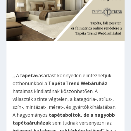
,, A t
apéta
vásárlást könnyedén elintézhetjük
otthonunkból a
TapétaTrend Webáruház
hatalmas kínálatának köszönhetően. A
választék szinte végtelen, a kategória-, stílus-,
szín-, mintázat-, méret-, és gyártókkínálatában.
A hagyományos
tapétaboltok, de a nagyobb
tapétaáruházak
sem tudnak versenyezni az
internet hatalmas „raktárkészletével”
így a