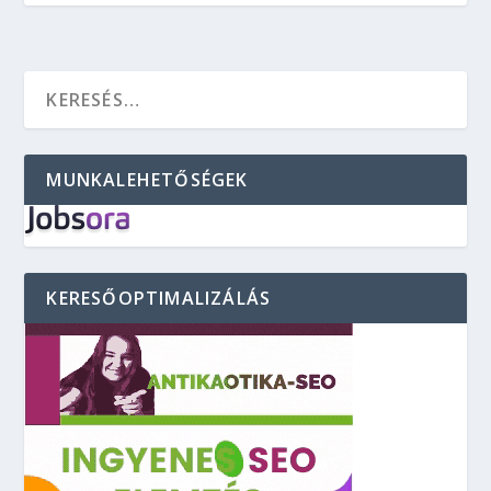
MUNKALEHETŐSÉGEK
KERESŐOPTIMALIZÁLÁS