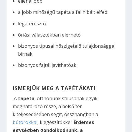
ellenállóbb
a jobb minőségű tapéta a fal hibáit elfedi
légáteresztő
óriási választékban elérhető
bizonyos típusai hőszigetelő tulajdonsággal
bírnak
bizonyos fajtái javíthatóak
ISMERJÜK MEG A TAPÉTÁKAT!
A
tapéta
, otthonunk stílusának egyik
meghatározó része, a belső tér
kiteljesedésében segít, összhangban a
bútorokkal
, kiegészítőkkel.
Érdemes
egységben gondolkodnunk, a