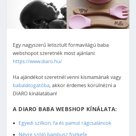
Egy nagyszerű letisztult formavilágú baba
webshopot szeretnék most ajánlani:
https://www.diaro.hu/
Ha ajándékot szeretnél venni kismamának vagy
babalátogatóba
, akkor érdemes körülnézni a
DIARO kínálatában!
A DIARO BABA WEBSHOP KÍNÁLATA:
Egyedi szilkon, fa és pamut rágcsaláncok
Névre szóló bambusz fogkefe